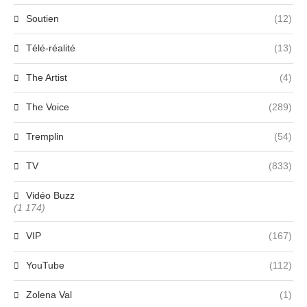
Soutien
(12)
Télé-réalité
(13)
The Artist
(4)
The Voice
(289)
Tremplin
(54)
TV
(833)
Vidéo Buzz
(1 174)
VIP
(167)
YouTube
(112)
Zolena Val
(1)