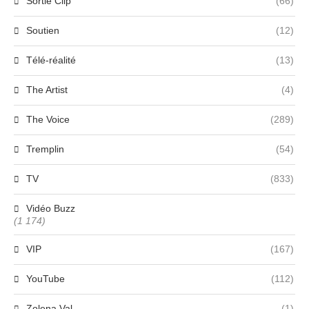
Sortie Clip
(66)
Soutien
(12)
Télé-réalité
(13)
The Artist
(4)
The Voice
(289)
Tremplin
(54)
TV
(833)
Vidéo Buzz
(1 174)
VIP
(167)
YouTube
(112)
Zolena Val
(1)